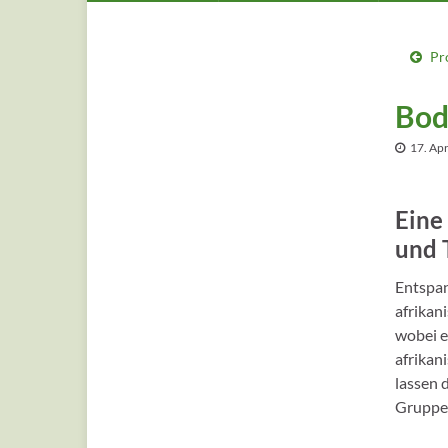
Pr
Body
17. Apr
Eine
und 
Entspan
afrikan
wobei e
afrikan
lassen 
Gruppen