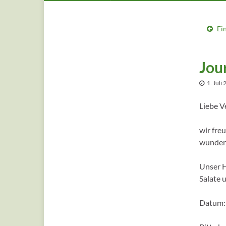
Ei
Jour
1. Juli
Liebe V
wir fre
wunders
Unser H
Salate 
Datum: 