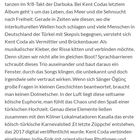
tanzen im 9/8-Takt der Darbuka. Bei Kent Codas letztem
Album geht´s um das Leben, das Meer und die Sehnsucht
nach Freiheit. Gerade in Zeiten wie diesen, wo die
interkulturellen Wellen hoch schlagen und viele Menschen in
Deutschland der Türkei mit Skepsis begegnen, versteht sich
Kent Coda als Vermittler und Brückenbauer. Als
musikalischer Kleber, der Risse kitten und verbinden möchte.
Denn sitzen wir nicht alle im gleichen Boot? Sprachbarrieren
schraubt dieses Trio auseinander und baut daraus ein
Fenster, durch das Songs klingen, die unbekannt und doch
irgendwie sehr vertraut wirken. Wenn sich Sänger Ögünç
große Fragen in kleinen Geschichten beantwortet, braucht
man keinen Dolmetscher. In der Luft liegt diese seltsame
kölsche Euphorie, man fühlt das Chaos und den Spaß einer
türkischen Hochzeit. Genau diese Elemente ließen
zusammen mit den Kölner Lokalmatadoren Kasalla das erste
kölsch-türkische Karnevalslied ‚Et letzte Züppche‘ entstehen,
das 2017 digital veröffentlicht wurde. Kent Coda verbinden
eingängigen Indie-Folk mit orientalischen Rhythmen und