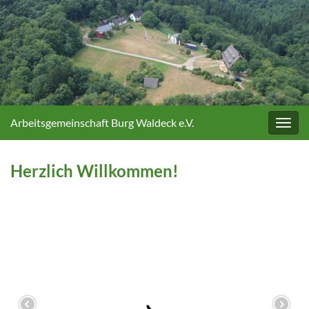
Arbeitsgemeinschaft Burg Waldeck e.V.
Navig
umsc
Herzlich Willkommen!