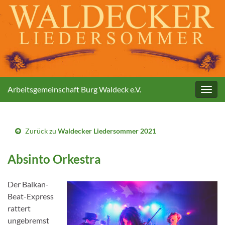
Arbeitsgemeinschaft Burg Waldeck e.V.
Navig
umsc
Zurück zu
Waldecker Liedersommer 2021
Absinto Orkestra
Der Balkan-
Beat-Express
rattert
ungebremst