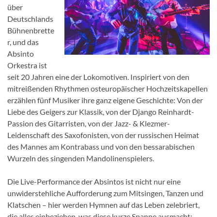
über
Deutschlands
Bühnenbrette
r, und das
Absinto
Orkestra ist
seit 20 Jahren eine der Lokomotiven. Inspiriert von den
mitreißenden Rhythmen osteuropäischer Hochzeitskapellen
erzählen fünf Musiker ihre ganz eigene Geschichte: Von der
Liebe des Geigers zur Klassik, von der Django Reinhardt-
Passion des Gitarristen, von der Jazz- & Klezmer-
Leidenschaft des Saxofonisten, von der russischen Heimat
des Mannes am Kontrabass und von den bessarabischen
Wurzeln des singenden Mandolinenspielers.
Die Live-Performance der Absintos ist nicht nur eine
unwiderstehliche Aufforderung zum Mitsingen, Tanzen und
Klatschen – hier werden Hymnen auf das Leben zelebriert,
die alles einbeziehen, was diese kurze Spanne ausmacht: