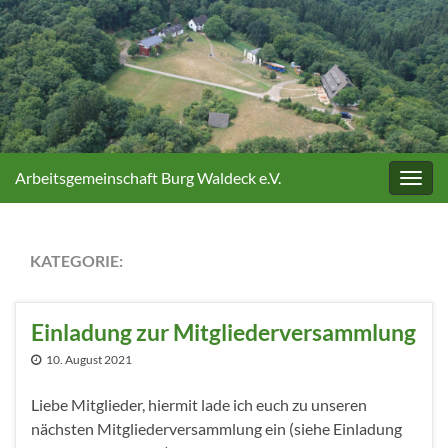
Arbeitsgemeinschaft Burg Waldeck e.V.
Navig
umsc
KATEGORIE:
VEREIN
Einladung zur Mitgliederversammlung
10. August 2021
Liebe Mitglieder, hiermit lade ich euch zu unseren
nächsten Mitgliederversammlung ein (siehe Einladung